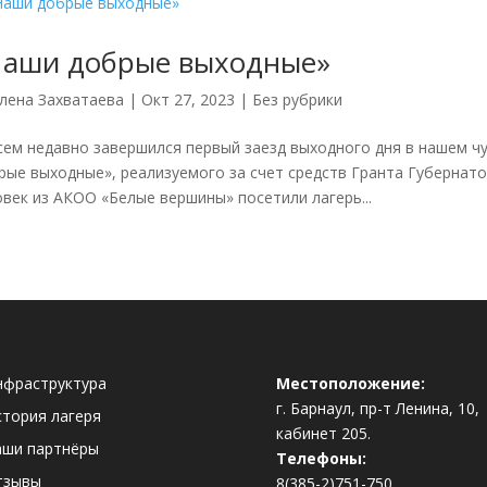
Наши добрые выходные»
лена Захватаева
|
Окт 27, 2023
|
Без рубрики
сем недавно завершился первый заезд выходного дня в нашем ч
рые выходные», реализуемого за счет средств Гранта Губернато
век из АКОО «Белые вершины» посетили лагерь...
нфраструктура
Местоположение:
г. Барнаул, пр-т Ленина, 10,
тория лагеря
кабинет 205.
аши партнёры
Телефоны:
тзывы
8(385-2)751-750