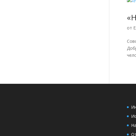
«
от
Е
Сов
Доб
чело
И
Ис
Н
О