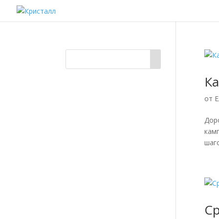
Ка
от
Е
Доро
кам
шаг
Ср