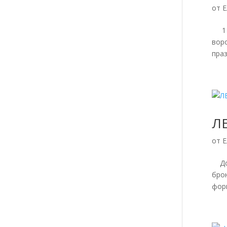
от
Е
1 с
вор
праз
Л
от
Е
Дор
бро
форм