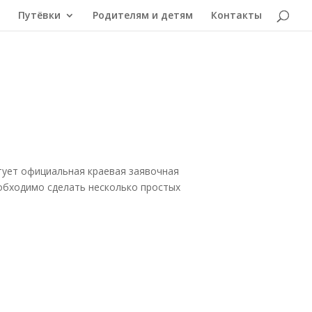
Путёвки
Родителям и детям
Контакты
ртует официальная краевая заявочная
еобходимо сделать несколько простых